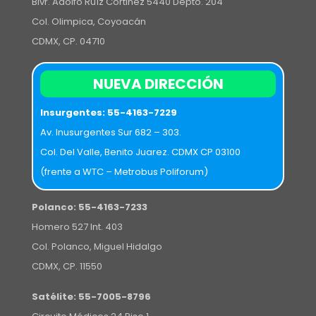
Blvr. Adolfo Ruíz Cortinez 5440 Depto. 204
Col. Olimpica, Coyoacán
CDMX, CP. 04710
NUEVA DIRECCIÓN
Insurgentes:
55-4163-7229
Av. Inusurgentes Sur 682 – 303.
Col. Del Valle, Benito Juarez. CDMX CP 03100
(frente a WTC – Metrobus Poliforum)
Polanco:
55-4163-7233
Homero 527 Int. 403
Col. Polanco, Miguel Hidalgo
CDMX, CP. 11550
Satélite:
55-7005-8796