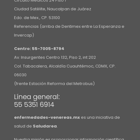
Circuito Médicos 24 Piso 1
Ciudad Satélite, Naucalpan de Juárez
Edo. de Mex., CP. 53100
Referencias (arriba de Dentimex entre La Esperanza e
Invercap)
Centro:
55-7005-8794
Av. Insurgentes Centro 132, Piso 2, int 202
Col. Tabacalera, Alcaldía Cuauhtémoc, CDMX, CP.
06030
(frente Estación Reforma del Metrobus)
Línea general:
55 5351 6914
enfermedades-venereas.mx
es una iniciativa de
salud de
Saludarea
.
Nuestra misión es proporcionar información científica