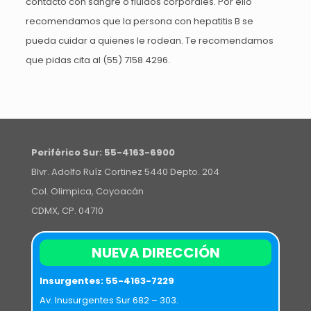
contacto con sangre o fluidos corporales. Por ello
recomendamos que la persona con hepatitis B se
pueda cuidar a quienes le rodean. Te recomendamos
que pidas cita al
(55) 7158 4296
.
Periférico Sur:
55-4163-6900
Blvr. Adolfo Ruíz Cortinez 5440 Depto. 204
Col. Olimpica, Coyoacán
CDMX, CP. 04710
NUEVA DIRECCIÓN
Insurgentes:
55-4163-7229
Av. Inusurgentes Sur 682 – 303.