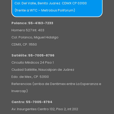
Col. Del Valle, Benito Juarez. CDMX CP 03100
(frente a WTC – Metrobus Poliforum)
Polanco:
55-4163-7233
Homero 527 Int. 403
Col. Polanco, Miguel Hidalgo
CDMX, CP. 11550
Satélite:
55-7005-8796
Circuito Médicos 24 Piso 1
Ciudad Satélite, Naucalpan de Juárez
Edo. de Mex., CP. 53100
Referencias (arriba de Dentimex entre La Esperanza e
Invercap)
Centro:
55-7005-8794
Av. Insurgentes Centro 132, Piso 2, int 202