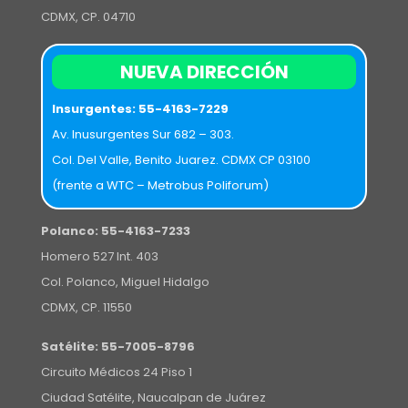
CDMX, CP. 04710
NUEVA DIRECCIÓN
Insurgentes:
55-4163-7229
Av. Inusurgentes Sur 682 – 303.
Col. Del Valle, Benito Juarez. CDMX CP 03100
(frente a WTC – Metrobus Poliforum)
Polanco:
55-4163-7233
Homero 527 Int. 403
Col. Polanco, Miguel Hidalgo
CDMX, CP. 11550
Satélite:
55-7005-8796
Circuito Médicos 24 Piso 1
Ciudad Satélite, Naucalpan de Juárez