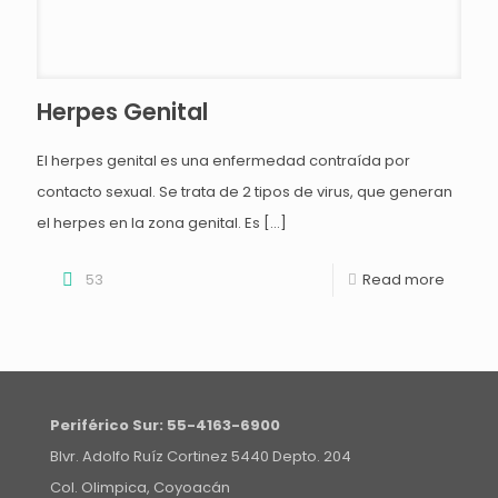
Herpes Genital
El herpes genital es una enfermedad contraída por
contacto sexual. Se trata de 2 tipos de virus, que generan
el herpes en la zona genital. Es
[…]
53
Read more
Periférico Sur:
55-4163-6900
Blvr. Adolfo Ruíz Cortinez 5440 Depto. 204
Col. Olimpica, Coyoacán