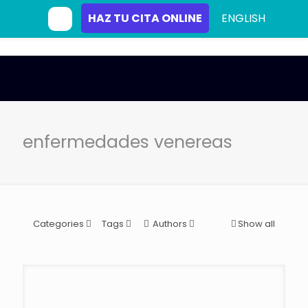
HAZ TU CITA ONLINE
ENGLISH
enfermedades venereas
Categories
Tags
Authors
Show all