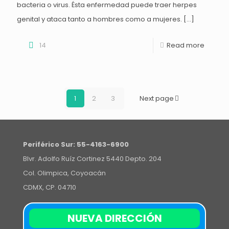
bacteria o virus. Ésta enfermedad puede traer herpes
genital y ataca tanto a hombres como a mujeres.
[…]
14
Read more
1
2
3
Next page
Periférico Sur:
55-4163-6900
Blvr. Adolfo Ruíz Cortinez 5440 Depto. 204
Col. Olimpica, Coyoacán
CDMX, CP. 04710
NUEVA DIRECCIÓN