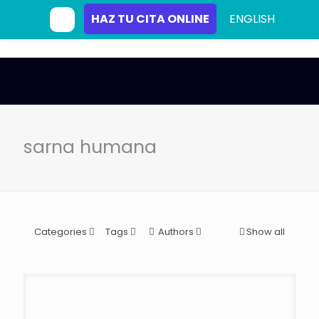
HAZ TU CITA ONLINE
ENGLISH
sarna humana
Categories
Tags
Authors
Show all