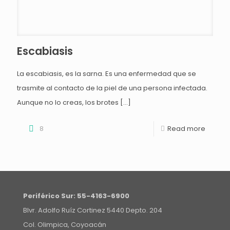
Escabiasis
La escabiasis, es la sarna. Es una enfermedad que se
trasmite al contacto de la piel de una persona infectada.
Aunque no lo creas, los brotes
[…]
8
Read more
Periférico Sur:
55-4163-6900
Blvr. Adolfo Ruíz Cortinez 5440 Depto. 204
Col. Olimpica, Coyoacán