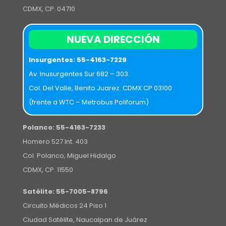
CDMX, CP. 04710
NUEVA DIRECCIÓN
Insurgentes:
55-4163-7229
Av. Inusurgentes Sur 682 – 303.
Col. Del Valle, Benito Juarez. CDMX CP 03100
(frente a WTC – Metrobus Poliforum)
Polanco:
55-4163-7233
Homero 527 Int. 403
Col. Polanco, Miguel Hidalgo
CDMX, CP. 11550
Satélite:
55-7005-8796
Circuito Médicos 24 Piso 1
Ciudad Satélite, Naucalpan de Juárez