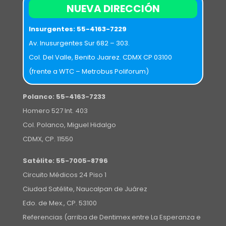
NUEVA DIRECCIÓN
Insurgentes:
55-4163-7229
Av. Inusurgentes Sur 682 – 303.
Col. Del Valle, Benito Juarez. CDMX CP 03100
(frente a WTC – Metrobus Poliforum)
Polanco:
55-4163-7233
Homero 527 Int. 403
Col. Polanco, Miguel Hidalgo
CDMX, CP. 11550
Satélite:
55-7005-8796
Circuito Médicos 24 Piso 1
Ciudad Satélite, Naucalpan de Juárez
Edo. de Mex., CP. 53100
Referencias (arriba de Dentimex entre La Esperanza e