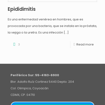
Epididimitis
Es una enfermedad venérea en hombres, que es
provocada por una bacteria, que se instala en la próstata,
la vejiga o la uretra. Es una infección
[…]
3
Read more
Periférico Sur:
55-4163-6900
Blvr. Adolfo Ruíz Cortinez 5440 Depto. 204
Col. Olimpica, Coyoacán
CDMX, CP. 04710